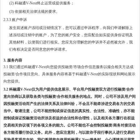
(2) 科融通V-Next终止运营或提供服务；
(3) 依据相关法律法规的要求。
2.3.3 账户申诉
发生前述账户冻结或注销情况下，您可以通过申诉程序，向我们申请解除上
述冻结或注销中的账户，为了您的账户安全，您应配合如实提供身份证明及
其他材料，以便我们进行核实。您应充分理解您的申诉并不必然被允许，我
们有权决定是否同意您的申诉请求。
3. 服务内容
3.1 我们通过科融通V-Next向您提供投融资/市场合作信息服务以撮合相关方达成
投融资/合作项目意向。具体服务内容将基于科融通V-Next的实际现状和网站展示
向您提供。
3.2 科融通V-Next仅为用户提供信息展示、平台用户投融资双方进行投融资/合作
意向协商以及获取各类与投融资/合作相关服务的地点。同时，公司不涉及用户间
因投融资活动而产生的法律关系及法律纠纷，不会且不能牵涉进交易各方的交易
当中。敬请注意，公司不能控制或保证信息的真实性、合法性、准确性，亦不能
控制或保证投融资活动所涉及权益的合法性和合理性，以及相关各方履行在权益
交易相关协议项下的各项义务的能力。公司不能也不会控制投融资/商务对接活动
各方能否履行协议义务。此外，您应注意到，与以欺诈手段行事的人进行交易的
风险是客观存在的。我们希望您在使用科融通V-Next服务时，小心谨慎并运用常