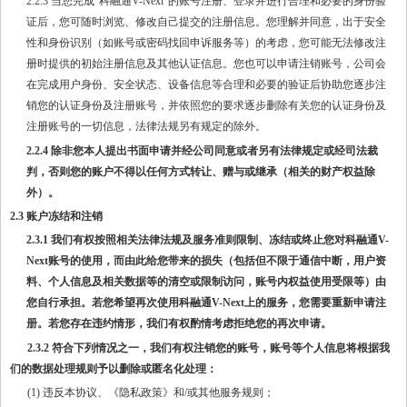
2.2.3 当您完成“科融通V-Next”的账号注册、登录并进行合理和必要的身份验
证后，您可随时浏览、修改自己提交的注册信息。您理解并同意，出于安全
性和身份识别（如账号或密码找回申诉服务等）的考虑，您可能无法修改注
册时提供的初始注册信息及其他认证信息。您也可以申请注销账号，公司会
在完成用户身份、安全状态、设备信息等合理和必要的验证后协助您逐步注
销您的认证身份及注册账号，并依照您的要求逐步删除有关您的认证身份及
注册账号的一切信息，法律法规另有规定的除外。
2.2.4 除非您本人提出书面申请并经公司同意或者另有法律规定或经司法裁
判，否则您的账户不得以任何方式转让、赠与或继承（相关的财产权益除
外）。
2.3 账户冻结和注销
2.3.1 我们有权按照相关法律法规及服务准则限制、冻结或终止您对科融通V-
Next账号的使用，而由此给您带来的损失（包括但不限于通信中断，用户资
料、个人信息及相关数据等的清空或限制访问，账号内权益使用受限等）由
您自行承担。若您希望再次使用科融通V-Next上的服务，您需要重新申请注
册。若您存在违约情形，我们有权酌情考虑拒绝您的再次申请。
2.3.2 符合下列情况之一，我们有权注销您的账号，账号等个人信息将根据我
们的数据处理规则予以删除或匿名化处理：
(1) 违反本协议、《隐私政策》和/或其他服务规则；