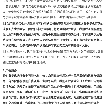
关系及法律纠纷，不会且不能牵涉进权益交易各方的交易当中。倘若您与一名或
一名以上用户，或与您通过科融通V-Next获取其服务的第三方服务提供商发生争
议，您免除公司 (包括公司代理人和雇员) 在因该等争议而引起的，或在任何方面
与该等争议有关的任何种类和性质权利主张、要求和损害赔偿等方面的责任。
4.2 我们有权接收并调处您与其他用户因投融资活动或使用第三方服务提供商的企
业服务产生的争议。因我们非司法机构，您完全理解并承认，我们对证据的鉴别
能力及对纠纷的处理能力有限，受理争议完全是基于您的委托，不保证争议处理
结果符合您的期望，亦不对争议处理结果承担任何责任。我们有权决定是否参与
争议的调处，但参与并解决争议调处并非我们向您负有的责任和义务。
4.3 在争议调处中，我们有权通过电话或电子邮件等联系方式向您了解情况，并将
所了解的情况通知对方，您有义务配合我们的工作，否则我们有权做出对您限制
登陆直至注销账号的不利处理结果。
5. 广告服务
我们所提供的服务中可能包括广告，您同意在使用过程中显示我们和第三方供应
商、合作伙伴提供的广告及第三方服务链接。我们有权在遵守《互联网广告管理
暂行办法》的规定的前提下在科融通
V-Next的任一版块【包括系统通知、产品端
信息展示（弹窗、横幅广告）、邮件、短信部分】自行决定广告的展现形式和是
否发布广告。您应自行对依该广告信息进行的交易负责。对您因依该广告信息进
行的交易或前述广告商提供的内容而遭受的损失或损害，除法律法规明确规定