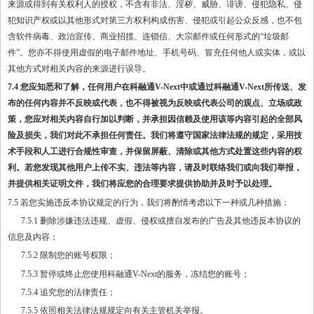
来源或得到有关权利人的授权，不含有非法、淫秽、威胁、诽谤、侵犯隐私、侵
犯知识产权或以其他形式对第三方权利构成伤害、侵犯或引起公众反感，也不包
含软件病毒、政治宣传、商业招揽、连锁信、大宗邮件或任何形式的“垃圾邮
件”。您亦不得使用虚假的电子邮件地址、手机号码、冒充任何他人或实体，或以
其他方式对相关内容的来源进行误导。
7.4 您应知悉和了解，任何用户在科融通V-Next中或通过科融通V-Next所传送、发
布的任何内容并不反映或代表，也不得被视为反映或代表公司的观点、立场或政
策，您应对相关内容自行加以判断，并承担因信赖及使用该等内容引起的全部风
险及损失，我们对此不承担任何责任。我们将遵守国家法律法规的规定，采用技
术手段和人工进行合规性审查，并保留屏蔽、清除或其他方式处置这些内容的权
利。若您发现其他用户上传不实、违法等内容，请及时联络我们或向我们举报，
并提供相关证明文件，我们将应您的合理要求提供协助并及时予以处理。
7.5 若您实施违反本协议规定的行为，我们将酌情考虑以下一种或几种措施：
7.5.1 删除涉嫌违法违规、虚假、侵权或擅自发布的广告及其他违反本协议的
信息及内容；
7.5.2 限制您的账号权限；
7.5.3 暂停或终止您使用科融通V-Next的服务，冻结您的账号；
7.5.4 追究您的法律责任；
7.5.5 依照相关法律法规规定向有关主管机关举报。