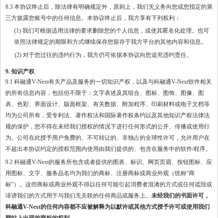
8.3 本协议终止后，除法律有明确规定外，原则上，我们无义务向您或您指定的第
三方披露您账号中的任何信息。本协议终止后，我方享有下列权利：
(1) 我们可根据适用法律的要求删除您的个人信息，或使其匿名化处理。也可
依照法律规定的期限和方式继续保存您留存于我方平台的其他内容和信息。
(2) 对于您过往的违约行为，我方仍可依据本协议向您追究违约责任。
9. 知识产权
9.1 科融通V-Next有关产品及服务的一切知识产权，以及与科融通V-Next软件相关
的所有信息内容，包括但不限于：文字表述及其组合、图标、图饰、图像、图
表、色彩、界面设计、版面框架、有关数据、附加程序、印刷材料或电子文档等
均为公司所有，受专利法、著作权法和国际著作权条约以及其他知识产权法律法
规的保护，您不得在未经我们授权的情况下进行任何形式的公开、传播或使用行
为。公司在此授予用户免费的、不可转让的、非独占的全球性许可，允许用户在
不超出本协议约定的授权范围内使用由我们提供的、包含在服务中的软件/程序。
9.2 科融通V-Next的服务所包含或者提供的图表、标识、网页页眉、按钮图标、应
用图标、文字、服务品名均为我们的商标、注册商标或商业外观（统称“商
标”）。这些商标或商业外观不得以任何可能引起消费者混淆的方式或任何诋毁或
诽谤我们的方式用于与我们无关联的任何商品或服务上。
未经我们的书面许可，
科融通
V-Next的任何内容都不应被解释为以默许或其他方式授予许可或使用我们
网站上出现的商标的权利。