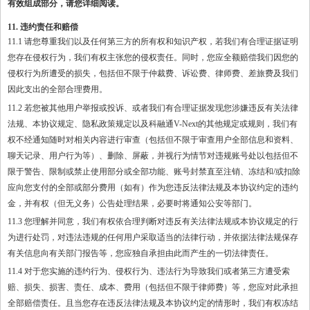
有效组成部分，请您详细阅读。
11. 违约责任和赔偿
11.1 请您尊重我们以及任何第三方的所有权和知识产权，若我们有合理证据证明
您存在侵权行为，我们有权主张您的侵权责任。同时，您应全额赔偿我们因您的
侵权行为所遭受的损失，包括但不限于仲裁费、诉讼费、律师费、差旅费及我们
因此支出的全部合理费用。
11.2 若您被其他用户举报或投诉、或者我们有合理证据发现您涉嫌违反有关法律
法规、本协议规定、隐私政策规定以及科融通V-Next的其他规定或规则，我们有
权不经通知随时对相关内容进行审查（包括但不限于审查用户全部信息和资料、
聊天记录、用户行为等）、删除、屏蔽，并视行为情节对违规账号处以包括但不
限于警告、限制或禁止使用部分或全部功能、账号封禁直至注销、冻结和/或扣除
应向您支付的全部或部分费用（如有）作为您违反法律法规及本协议约定的违约
金，并有权（但无义务）公告处理结果，必要时将通知公安等部门。
11.3 您理解并同意，我们有权依合理判断对违反有关法律法规或本协议规定的行
为进行处罚，对违法违规的任何用户采取适当的法律行动，并依据法律法规保存
有关信息向有关部门报告等，您应独自承担由此而产生的一切法律责任。
11.4 对于您实施的违约行为、侵权行为、违法行为导致我们或者第三方遭受索
赔、损失、损害、责任、成本、费用（包括但不限于律师费）等，您应对此承担
全部赔偿责任。且当您存在违反法律法规及本协议约定的情形时，我们有权冻结