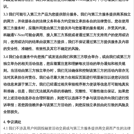
识。
3.3 我们可能引入第三方产品为您提供部分服务。我们与第三方服务提供商系独立
的两方，并依据各自的法律义务和各方约定独立承担各自的法律责任。您在使用
第三方服务时，应额外同意由第三方提供并与您签署的服务规则，并受其约束。
科融通V-Next可能会调用、接入第三方系统或者通过第三方支持用户的使用或访
问，使用或访问的结果由该第三方提供，我们不保证通过第三方提供服务及内容
的安全性、准确性、有效性及其它不确定的风险。
3.4 我们会在服务中向您推广或发送由我们和第三方联合举办，或由我们或第三方
独立举办的相关活动信息，您应着重注意和理解每次活动的举办通知和相关规
则。当活动由第三方独立举办时，我们无法确保和控制该第三方的活动内容亦无
法对其承担任何责任。我们会尽最大努力在相应页面进行明显标注以使您识别活
动信息来源于第三方。我们已经通过相关审核程序努力使该等信息尽可能地真实
和准确，但是，我们无法就其内容的准确性、完整性、可靠性做出保证。如果您
对上述活动信息存在合理怀疑的，则您可以选择不予参与该活动并向我们进行投
诉举报；若您因信赖并参与该第三方活动的，则您应独立承担由此引致的风险及
全部损失。
4. 争议调处
4.1 我们不涉及用户间因投融资活动交易或与第三方服务提供商交易而产生的法律