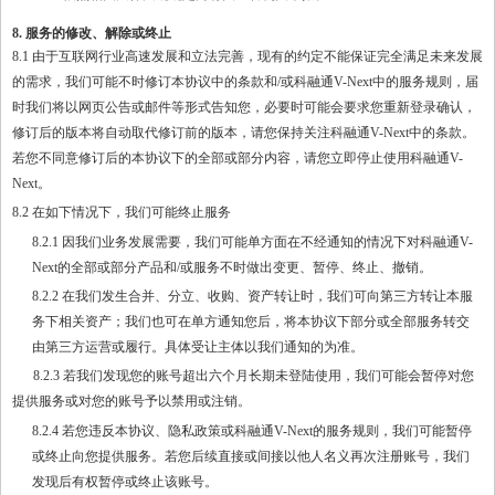
8. 服务的修改、解除或终止
8.1 由于互联网行业高速发展和立法完善，现有的约定不能保证完全满足未来发展
的需求，我们可能不时修订本协议中的条款和/或科融通V-Next中的服务规则，届
时我们将以网页公告或邮件等形式告知您，必要时可能会要求您重新登录确认，
修订后的版本将自动取代修订前的版本，请您保持关注科融通V-Next中的条款。
若您不同意修订后的本协议下的全部或部分内容，请您立即停止使用科融通V-
Next。
8.2 在如下情况下，我们可能终止服务
8.2.1 因我们业务发展需要，我们可能单方面在不经通知的情况下对科融通V-
Next的全部或部分产品和/或服务不时做出变更、暂停、终止、撤销。
8.2.2 在我们发生合并、分立、收购、资产转让时，我们可向第三方转让本服
务下相关资产；我们也可在单方通知您后，将本协议下部分或全部服务转交
由第三方运营或履行。具体受让主体以我们通知的为准。
8.2.3 若我们发现您的账号超出六个月长期未登陆使用，我们可能会暂停对您
提供服务或对您的账号予以禁用或注销。
8.2.4 若您违反本协议、隐私政策或科融通V-Next的服务规则，我们可能暂停
或终止向您提供服务。若您后续直接或间接以他人名义再次注册账号，我们
发现后有权暂停或终止该账号。