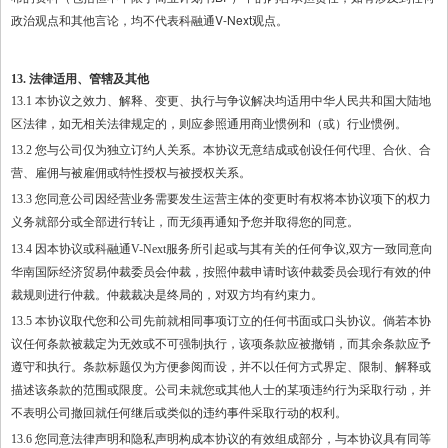
政治观点和其他言论，均不代表科融通V-Next观点。
13. 法律适用、管辖及其他
13.1 本协议之效力、解释、变更、执行与争议解决均适用中华人民共和国大陆地
区法律，如无相关法律规定的，则应参照通用商业惯例和（或）行业惯例。
13.2 您与公司仅为独立订约人关系。本协议无意结成或创设任何代理、合伙、合
营、雇佣与被雇佣或特性授权与被授权关系。
13.3 您同意公司因经营业务需要发生运营主体的变更时有权将本协议项下的权力
义务就部分或全部进行转让，而无须再通知予您并取得您的同意。
13.4 因本协议或科融通V-Next服务所引起或与其有关的任何争议,双方一致同意向
华南国际经济贸易仲裁委员会仲裁，按照仲裁申请时该仲裁委员会现行有效的仲
裁规则进行仲裁。仲裁裁决是终局的，对双方均有约束力。
13.5 本协议取代您和公司先前就相同事项订立的任何书面或口头协议。倘若本协
议任何条款被裁定为无效或不可强制执行，该项条款应被撤销，而其余条款应予
遵守和执行。条款标题仅为方便参阅而设，并不以任何方式界定、限制、解释或
描述该条款的范围或限度。公司未就您或其他人士的某项违约行为采取行动，并
不表明公司撤回就任何继后或类似的违约事件采取行动的权利。
13.6 您同意法律声明和隐私声明构成本协议的有效组成部分，与本协议具有同等