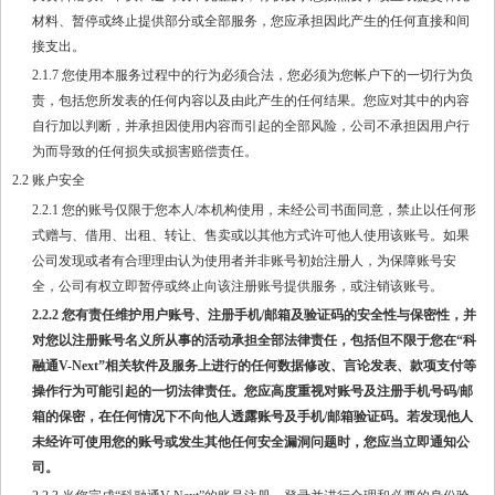
材料、暂停或终止提供部分或全部服务，您应承担因此产生的任何直接和间
接支出。
2.1.7 您使用本服务过程中的行为必须合法，您必须为您帐户下的一切行为负
责，包括您所发表的任何内容以及由此产生的任何结果。您应对其中的内容
自行加以判断，并承担因使用内容而引起的全部风险，公司不承担因用户行
为而导致的任何损失或损害赔偿责任。
2.2 账户安全
2.2.1 您的账号仅限于您本人/本机构使用，未经公司书面同意，禁止以任何形
式赠与、借用、出租、转让、售卖或以其他方式许可他人使用该账号。如果
公司发现或者有合理理由认为使用者并非账号初始注册人，为保障账号安
全，公司有权立即暂停或终止向该注册账号提供服务，或注销该账号。
2.2.2 您有责任维护用户账号、注册手机/邮箱及验证码的安全性与保密性，并
对您以注册账号名义所从事的活动承担全部法律责任，包括但不限于您在“科
融通V-Next”相关软件及服务上进行的任何数据修改、言论发表、款项支付等
操作行为可能引起的一切法律责任。您应高度重视对账号及注册手机号码/邮
箱的保密，在任何情况下不向他人透露账号及手机/邮箱验证码。若发现他人
未经许可使用您的账号或发生其他任何安全漏洞问题时，您应当立即通知公
司。