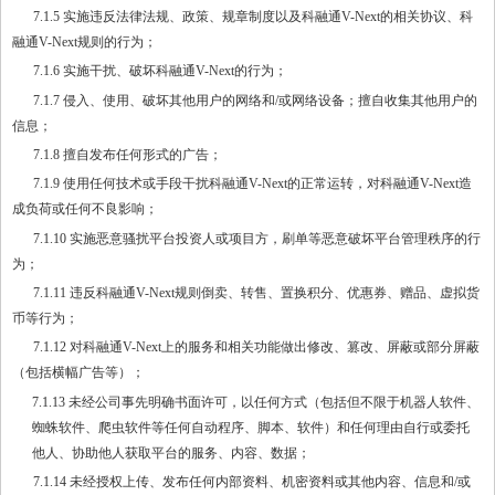
7.1.5 实施违反法律法规、政策、规章制度以及科融通V-Next的相关协议、科
融通V-Next规则的行为；
7.1.6 实施干扰、破坏科融通V-Next的行为；
7.1.7 侵入、使用、破坏其他用户的网络和/或网络设备；擅自收集其他用户的
信息；
7.1.8 擅自发布任何形式的广告；
7.1.9 使用任何技术或手段干扰科融通V-Next的正常运转，对科融通V-Next造
成负荷或任何不良影响；
7.1.10 实施恶意骚扰平台投资人或项目方，刷单等恶意破坏平台管理秩序的行
为；
7.1.11 违反科融通V-Next规则倒卖、转售、置换积分、优惠券、赠品、虚拟货
币等行为；
7.1.12 对科融通V-Next上的服务和相关功能做出修改、篡改、屏蔽或部分屏蔽
（包括横幅广告等）；
7.1.13 未经公司事先明确书面许可，以任何方式（包括但不限于机器人软件、
蜘蛛软件、爬虫软件等任何自动程序、脚本、软件）和任何理由自行或委托
他人、协助他人获取平台的服务、内容、数据；
7.1.14 未经授权上传、发布任何内部资料、机密资料或其他内容、信息和/或