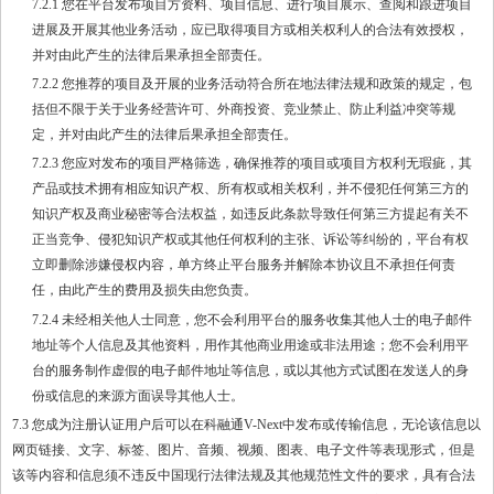
7.2.1 您在平台发布项目方资料、项目信息、进行项目展示、查阅和跟进项目
进展及开展其他业务活动，应已取得项目方或相关权利人的合法有效授权，
并对由此产生的法律后果承担全部责任。
7.2.2 您推荐的项目及开展的业务活动符合所在地法律法规和政策的规定，包
括但不限于关于业务经营许可、外商投资、竞业禁止、防止利益冲突等规
定，并对由此产生的法律后果承担全部责任。
7.2.3 您应对发布的项目严格筛选，确保推荐的项目或项目方权利无瑕疵，其
产品或技术拥有相应知识产权、所有权或相关权利，并不侵犯任何第三方的
知识产权及商业秘密等合法权益，如违反此条款导致任何第三方提起有关不
正当竞争、侵犯知识产权或其他任何权利的主张、诉讼等纠纷的，平台有权
立即删除涉嫌侵权内容，单方终止平台服务并解除本协议且不承担任何责
任，由此产生的费用及损失由您负责。
7.2.4 未经相关他人士同意，您不会利用平台的服务收集其他人士的电子邮件
地址等个人信息及其他资料，用作其他商业用途或非法用途；您不会利用平
台的服务制作虚假的电子邮件地址等信息，或以其他方式试图在发送人的身
份或信息的来源方面误导其他人士。
7.3 您成为注册认证用户后可以在科融通V-Next中发布或传输信息，无论该信息以
网页链接、文字、标签、图片、音频、视频、图表、电子文件等表现形式，但是
该等内容和信息须不违反中国现行法律法规及其他规范性文件的要求，具有合法