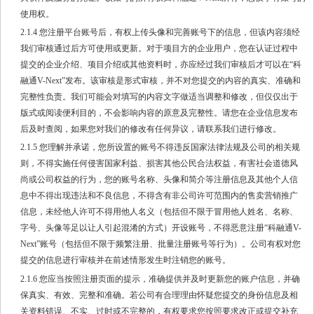
使用权。
2.1.4 您注册平台账号后，有权上传头像和完善账号下的信息，但该内容须经
我们审核通过后方可使用或更新。对于项目方的企业用户，您在认证过程中
提交的企业介绍、项目介绍或其他资料时，亦应经过我们审核后才可以在“科
融通V-Next”发布。该审核是形式审核，并不对您提交的内容的真实、准确和
完整性负责。我们可能会对填写的内容文字做适当调整和修改，但仅仅出于
版式或阅读便利目的，不会影响内容的原意及完整性。请您在企业信息发布
后及时查阅，如果您对我们的修改有任何异议，请联系我们进行修改。
2.1.5 您理解并承诺，您所设置的账号不得违反国家法律法规及公司的相关规
则，不得实施任何侵害国家利益、损害其他公民合法权益，有害社会道德风
尚或公司权益的行为，您的账号名称、头像和简介等注册信息及其他个人信
息中不得出现违法和不良信息，不得含有非公司许可范围内的售卖营销推广
信息，未经他人许可不得用他人名义（包括但不限于冒用他人姓名、名称、
字号、头像等足以让人引起混淆的方式）开设账号，不得恶意注册“科融通V-
Next”账号（包括但不限于频繁注册、批量注册账号等行为）。公司有权对您
提交的信息进行审核并在前述情形发生时注销您的账号。
2.1.6 您应当按照注册页面的提示，准确提供并及时更新您的账户信息，并确
保真实、有效、完整和准确。若公司有合理理由怀疑您提交的身份信息及相
关资料错误、不实、过时或不完整的，有权要求您按照要求改正或提交补充