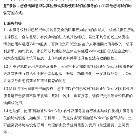
意”条款，您点击同意或以其他形式实际使用我们的服务的；(4)其他您与我们均
认可的方式。
1. 服务前提
1.1 本服务仅针对已经成年并具备完全的民事行为能力的自然人，或者根据住所地
法律设立、合法登记并有效存续的法人或其他组织，若您不具备前述主体资格，
请勿使用科融通V-Next服务，否则由您和/或您的监护人承担因此而导致的一切不
利后果。如您代表一家公司或其他法律主体在科融通V-Next注册或认证企业时，
则您应按照要求填写信息、上传相关资料并承诺具备合法有效的授权。
1.2 为更好地提升用户体验及服务，公司将不定期提供“科融通V-Next”相关服务的
更新或改变（包括但不限于网站改版、升级、功能强化、开发新服务等），公司
并无义务向您提前通知或征得您的同意。
1.3 除非得到公司事先书面授权，您不得以任何形式对“科融通V-Next”相关软件及
服务进行包括但不限于改编、复制、传播、垂直搜索、镜像或交易等未经授权的
访问或使用。
1.4 您理解，使用“科融通V-Next”相关软件及服务需自行准备与软件及相关服务有
关的终端设备（如电脑、手机等）。为充分实现“科融通V-Next”的全部功能，您
可能需要将终端设备联网，您理解由您承担所需要的费用（如流量费、上网费
等）。