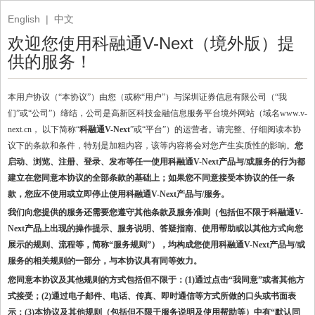
English
|
中文
欢迎您使用科融通V-Next（境外版）提
供的服务！
本用户协议（
“本协议”）由您（或称“用户”）与深圳证券信息有限公司（“我
们”或“公司”）缔结，公司是高新区科技金融信息服务平台境外网站（域名www.v-
next.cn， 以下简称“
科融通
V-Next
”或“平台”）的运营者。请完整、仔细阅读本协
议下的条款和条件，特别是加粗内容，该等内容将会对您产生实质性的影响。
您
启动、浏览、注册、登录、发布等任一使用科融通
V-Next产品与/或服务的行为都
建立在您同意本协议的全部条款的基础上；如果您不同意接受本协议的任一条
款，您应不使用或立即停止使用科融通V-Next产品与/服务。
我们向您提供的服务还需要您遵守其他条款及服务准则（包括但不限于科融通
V-
Next产品上出现的操作提示、服务说明、答疑指南、使用帮助或以其他方式向您
展示的规则、流程等，简称“服务规则”），均构成您使用科融通V-Next产品与/或
服务的相关规则的一部分，与本协议具有同等效力。
您同意本协议及其他规则的方式包括但不限于：
(1)通过点击“我同意”或者其他方
式接受；(2)通过电子邮件、电话、传真、即时通信等方式所做的口头或书面表
示；(3)本协议及其他规则（包括但不限于服务说明及使用帮助等）中有“默认同