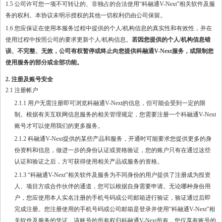
1.5 公司许可您一项不可转让的、非独占的合法使用“科融通V-Next”相关软件及服
务的权利。本协议未明示授权的其他一切权利仍由公司保留。
1.6 您应保证在使用本服务过程中提供的个人/机构信息的真实性和有效性，并在
使用过程中按照公司的要求更新个人/机构信息。
若因您提供的个人
/机构信息错
误、不完整、无效，公司有权暂停或终止向您提供科融通V-Next服务，或限制您
使用服务的部分或全部功能。
2. 注册及账号安全
2.1 注册帐户
2.1.1 用户无需注册即可浏览科融通V-Next的信息，但可能会受到一定的限
制。根据有关互联网信息服务的相关管理规定，您需要注册一个科融通V-Next
账号才可以使用我们的更多服务。
2.1.2 科融通V-Next提供的某些产品和服务，开通时可能要求您提供更多的身
份资料和信息，做进一步的身份认证或资格验证，您的账户只有在通过这些
认证和验证之后，方可获得使用相关产品或服务的资格。
2.1.3 “科融通V-Next”相关软件及服务为不同身份的用户提供了注册成为投资
人、项目方或合作伙伴的通道，您可以根据自身需要申请。无论哪种身份用
户，您应使用本人实名注册的手机号码或公司邮箱进行验证，验证通过后即
完成注册。您注册使用的手机号码或公司邮箱是登录并使用“科融通V-Next”相
关软件及服务的凭证。该账号的所有权归科融通V-Next所有，您仅享有账号的