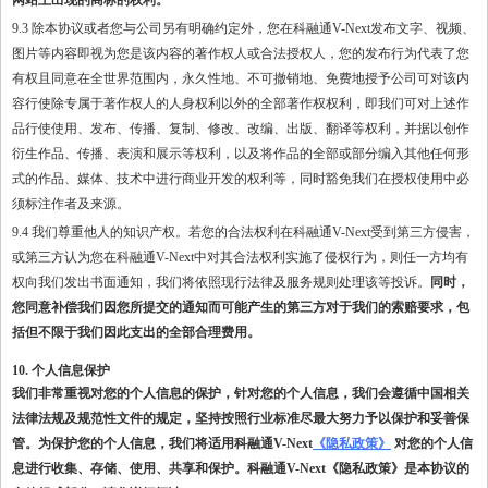
9.3 除本协议或者您与公司另有明确约定外，您在科融通V-Next发布文字、视频、
图片等内容即视为您是该内容的著作权人或合法授权人，您的发布行为代表了您
有权且同意在全世界范围内，永久性地、不可撤销地、免费地授予公司可对该内
容行使除专属于著作权人的人身权利以外的全部著作权权利，即我们可对上述作
品行使使用、发布、传播、复制、修改、改编、出版、翻译等权利，并据以创作
衍生作品、传播、表演和展示等权利，以及将作品的全部或部分编入其他任何形
式的作品、媒体、技术中进行商业开发的权利等，同时豁免我们在授权使用中必
须标注作者及来源。
9.4 我们尊重他人的知识产权。若您的合法权利在科融通V-Next受到第三方侵害，
或第三方认为您在科融通V-Next中对其合法权利实施了侵权行为，则任一方均有
权向我们发出书面通知，我们将依照现行法律及服务规则处理该等投诉。
同时，
您同意补偿我们因您所提交的通知而可能产生的第三方对于我们的索赔要求，包
括但不限于我们因此支出的全部合理费用。
10. 个人信息保护
我们非常重视对您的个人信息的保护，针对您的个人信息，我们会遵循中国相关
法律法规及规范性文件的规定，坚持按照行业标准尽最大努力予以保护和妥善保
管。为保护您的个人信息，我们将适用科融通
V-Next
《隐私政策》
对您的个人信
息进行收集、存储、使用、共享和保护。科融通V-Next《隐私政策》是本协议的