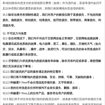
和/或扣除应向您支付的全部或部分费用（如有）作为违约金，若该等违约金仍不
足以补偿我们因此遭受的损失的，则我们保留继续向您追偿的权利。
11.5 除非法律另有强制性规定，我们对用户的赔偿仅限于直接损失，不包括间接
损失、偶然损失、特别损失、结果损失、惩罚性损失、附带损失、商誉损失、利
润损失等。
12. 不可抗力与免责
12.1 在任何情况下，我们均不对由于互联网设备正常维护，互联网络连接故障，
电脑通讯或其他系统的故障，电力故障，罢工，暴乱，骚乱，灾难性天气（如火
灾、洪水、风暴等），爆炸，战争，政府行为，司法行政机关的命令而造成的不
能履行或延迟履行承担责任。
12.2 尽管我们力求优质地为您提供服务和体验，除非另有约定或承诺，请您理解
我们无法保证如下事项：
12.2.1 我们提供的产品和服务满足您的特定需求；
12.2.2 我们将不间断地向您提供准确、安全、持续、可靠、无缺陷的服务；
12.2.3 科融通V-Next不会出现信息存储失败、文字性错误；
12.2.4 您的任何信息在任何时候均不会发生遗失、删除、损坏；
12.2.5 科融通V-Next上的任何产品、服务符合用户的期望。
12.3 我们并不对任何在我们组织的路演活动中，或者参与我们活动中的项目方发
布的资料（包括但不下限于商业计划书BP）中的内容承担责任，如有涉及到任何